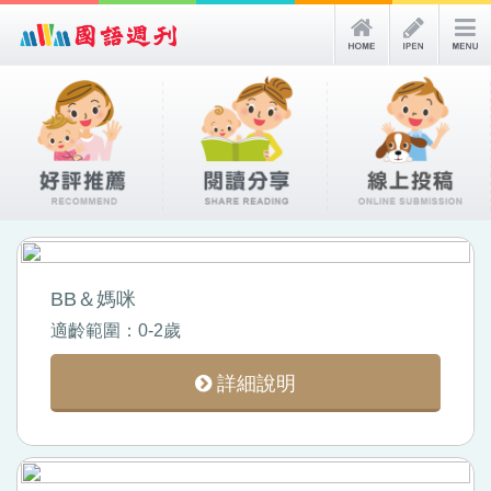
BB＆媽咪
適齡範圍：0-2歲
詳細說明