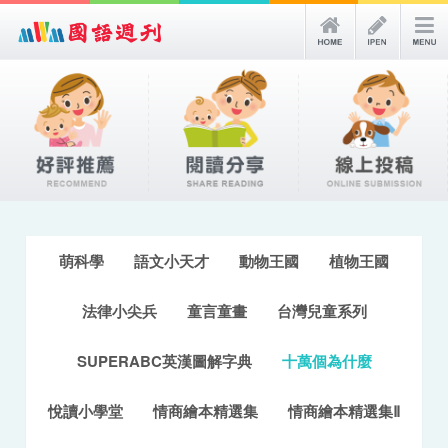
萌科學
語文小天才
動物王國
植物王國
法律小尖兵
童言童畫
台灣兒童系列
SUPERABC英漢圖解字典
十萬個為什麼
悅讀小學堂
情商繪本精選集
情商繪本精選集Ⅱ