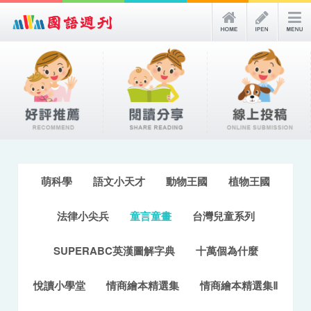
萌科學
語文小天才
動物王國
植物王國
法律小尖兵
童言童畫
台灣兒童系列
SUPERABC英漢圖解字典
十萬個為什麼
悅讀小學堂
情商繪本精選集
情商繪本精選集Ⅱ